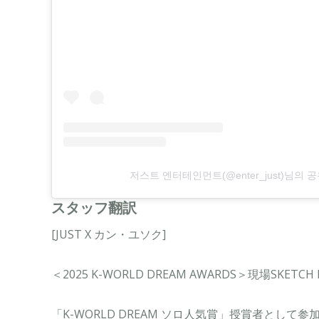
저스트 엔터테인먼트(@enter_just)님의 
スタッフ翻訳
[JUST X カン・ユソク]
＜2025 K-WORLD DREAM AWARDS＞現場SKETCH F
「K-WORLD DREAM ソロ人気賞」授賞者として