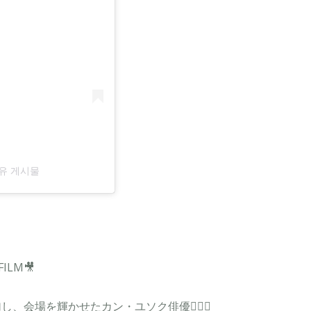
공유 게시물
ILM🎥
参加し、会場を輝かせたカン・ユソク俳優✌🏻✨