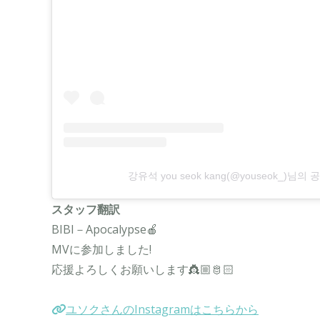
강유석 you seok kang(@youseok_)님의
スタッフ翻訳
BIBI－Apocalypse🍎
MVに参加しました!
応援よろしくお願いします👸🏼🫅🏻
ユソクさんのInstagramはこちらから